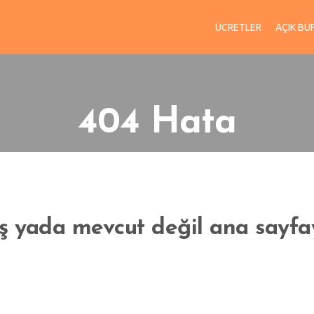
ÜCRETLER
AÇIK BÜ
404 Hata
miş yada mevcut değil ana say