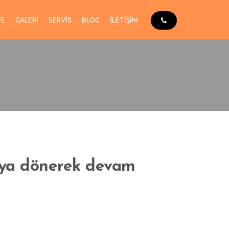
FE
GALERI
SERVIS
BLOG
İLETIŞIM
faya dönerek devam